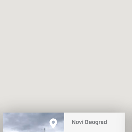
o
o
k
Novi Beograd