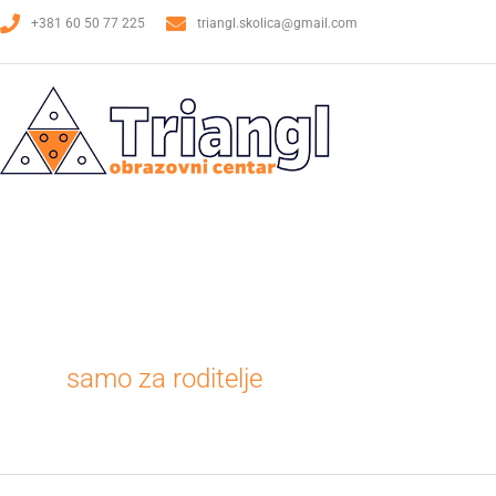
Пређи
+381 60 50 77 225
triangl.skolica@gmail.com
на
садржај
samo za roditelje