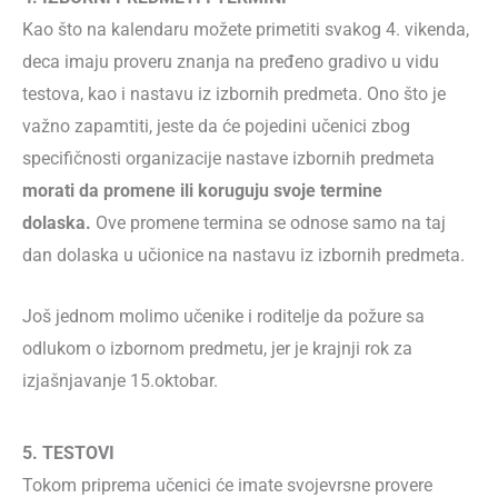
Kao što na kalendaru možete primetiti svakog 4. vikenda,
deca imaju proveru znanja na pređeno gradivo u vidu
testova, kao i nastavu iz izbornih predmeta. Ono što je
važno zapamtiti, jeste da će pojedini učenici zbog
specifičnosti organizacije nastave izbornih predmeta
morati da promene ili koruguju svoje termine
dolaska.
Ove promene termina se odnose samo na taj
dan dolaska u učionice na nastavu iz izbornih predmeta.
Još jednom molimo učenike i roditelje da požure sa
odlukom o izbornom predmetu, jer je krajnji rok za
izjašnjavanje 15.oktobar.
5. TESTOVI
Tokom priprema učenici će imate svojevrsne provere