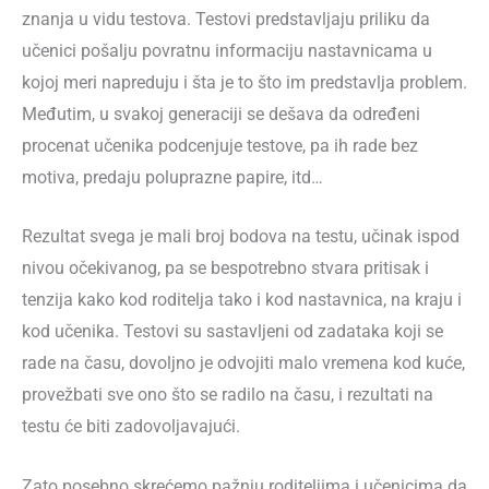
znanja u vidu testova. Testovi predstavljaju priliku da
učenici pošalju povratnu informaciju nastavnicama u
kojoj meri napreduju i šta je to što im predstavlja problem.
Međutim, u svakoj generaciji se dešava da određeni
procenat učenika podcenjuje testove, pa ih rade bez
motiva, predaju poluprazne papire, itd…
Rezultat svega je mali broj bodova na testu, učinak ispod
nivou očekivanog, pa se bespotrebno stvara pritisak i
tenzija kako kod roditelja tako i kod nastavnica, na kraju i
kod učenika. Testovi su sastavljeni od zadataka koji se
rade na času, dovoljno je odvojiti malo vremena kod kuće,
provežbati sve ono što se radilo na času, i rezultati na
testu će biti zadovoljavajući.
Zato posebno skrećemo pažnju roditeljima i učenicima da