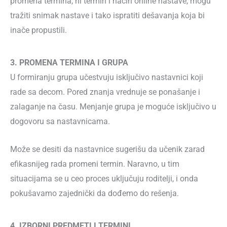
promena termina, ni termin i način online nastave, mogu
tražiti snimak nastave i tako ispratiti dešavanja koja bi
inače propustili.
3. PROMENA TERMINA I GRUPA
U formiranju grupa učestvuju isključivo nastavnici koji
rade sa decom. Pored znanja vrednuje se ponašanje i
zalaganje na času. Menjanje grupa je moguće isključivo u
dogovoru sa nastavnicama.
Može se desiti da nastavnice sugerišu da učenik zarad
efikasnijeg rada promeni termin. Naravno, u tim
situacijama se u ceo proces uključuju roditelji, i onda
pokušavamo zajednički da dođemo do rešenja.
4. IZBORNI PREDMETI I TERMINI