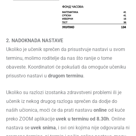
2. NADOKNADA NASTAVE
Ukoliko je učenik sprečen da prisustvuje nastavi u svom
terminu, molimo roditelje da nas što ranije o tome
obaveste. Koordinatori će pokušati da omoguće učeniku
prisustvo nastavi u
drugom terminu
.
Ukoliko su razlozi izostanka zdravstveni problemi ili je
učenik iz nekog drugog razloga sprečen da dodje do
naših učionica, moći će da prati nastavu
online
od kuće
preko ZOOM aplikacije
uvek u terminu od 8.30h
. Online
nastava se
uvek snima
, i svi oni kojima nije odgovarala ni