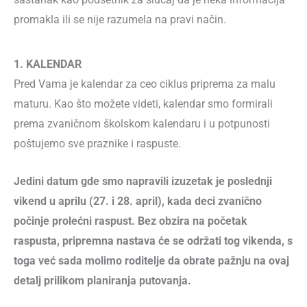
promakla ili se nije razumela na pravi način.
1. KALENDAR
Pred Vama je kalendar za ceo ciklus priprema za malu
maturu. Kao što možete videti, kalendar smo formirali
prema zvaničnom školskom kalendaru i u potpunosti
poštujemo sve praznike i raspuste.
Jedini datum gde smo napravili izuzetak je poslednji
vikend u aprilu (27. i 28. april), kada deci zvanično
počinje prolećni raspust. Bez obzira na početak
raspusta, pripremna nastava će se održati tog vikenda, s
toga već sada molimo roditelje da obrate pažnju na ovaj
detalj prilikom planiranja putovanja.