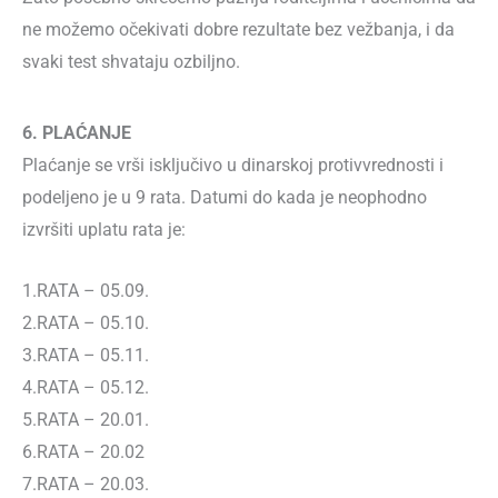
ne možemo očekivati dobre rezultate bez vežbanja, i da
svaki test shvataju ozbiljno.
6. PLAĆANJE
Plaćanje se vrši isključivo u dinarskoj protivvrednosti i
podeljeno je u 9 rata. Datumi do kada je neophodno
izvršiti uplatu rata je:
1.RАТА – 05.09.
2.RАТА – 05.10.
3.RАТА – 05.11.
4.RАТА – 05.12.
5.RАТА – 20.01.
6.RАТА – 20.02
7.RАТА – 20.03.