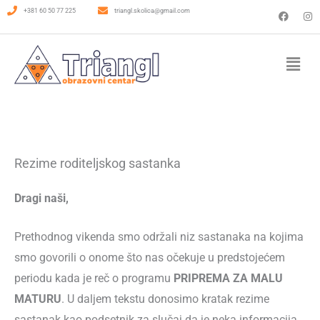
Пређи
F
I
+381 60 50 77 225
triangl.skolica@gmail.com
a
n
c
s
на
e
t
b
a
Menu
садржај
o
g
o
r
k
a
m
Rezime roditeljskog sastanka
Dragi naši,
Prethodnog vikenda smo održali niz sastanaka na kojima
smo govorili o onome što nas očekuje u predstojećem
periodu kada je reč o programu
PRIPREMA ZA MALU
MATURU
. U daljem tekstu donosimo kratak rezime
sastanak kao podsetnik za slučaj da je neka informacija