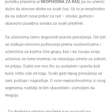
početku priprema je
NEOPHODNA ZA RAD,
pa su učenici
dužni da donose zbirke na svaki čas. Uz to je neophodno
da sa sobom nose pribor za rad – olovke, gumice i
obavezno posebna sveska za svaki predmet.
Sa učenicima ćemo dogovoriti pravila ponašanja. Od njih
se očekuje osnovno poštovanje prema nastavnicama i
učenicima sa kojima čine grupu, kao i da čuvaju svoje
učionice, ne lome inventar, ne ostavljaju smeće za sobom,
ne prljaju. Dakle sve ono što su uostalom i pravila kod
kuće, ništa više od toga. Svaki gest lepog ponašanja se
ceni, poštuje i nagrađuje. O svim nepravilnostima iz ovog
segmenta, roditelji će biti obavešteni i zamoljeni da
reaguju.
Za dodatna pitanja možete nas pozvati na