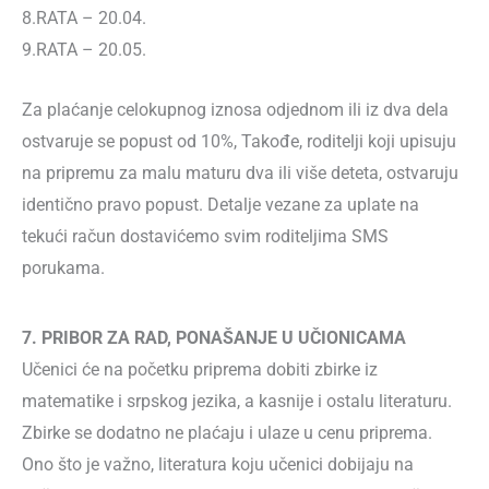
8.RАТА – 20.04.
9.RАТА – 20.05.
Za plaćanje celokupnog iznosa odjednom ili iz dva dela
ostvaruje se popust od 10%, Takođe, roditelji koji upisuju
na pripremu za malu maturu dva ili više deteta, ostvaruju
identično pravo popust. Detalje vezane za uplate na
tekući račun dostavićemo svim roditeljima SMS
porukama.
7. PRIBOR ZA RAD, PONAŠANJE U UČIONICAMA
Učenici će na početku priprema dobiti zbirke iz
matematike i srpskog jezika, a kasnije i ostalu literaturu.
Zbirke se dodatno ne plaćaju i ulaze u cenu priprema.
Ono što je važno, literatura koju učenici dobijaju na